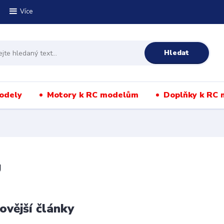
Více
Hledat
odely
Motory k RC modelům
Doplňky k RC
g
ovější články