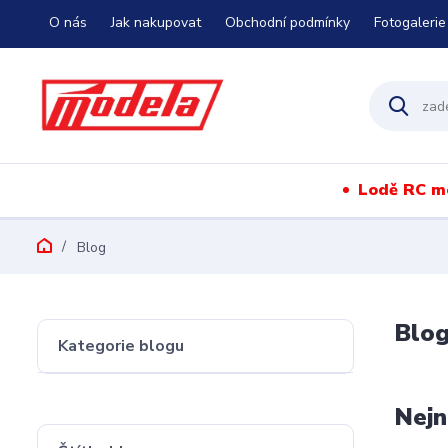
O nás
Jak nakupovat
Obchodní podmínky
Fotogalerie
Lodě RC m
Blog
Blo
Kategorie blogu
Nejn