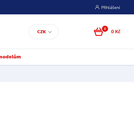
Přihlášení
0
0 Kč
CZK
 modelům