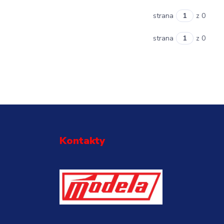
strana
z 0
strana
z 0
Kontakty